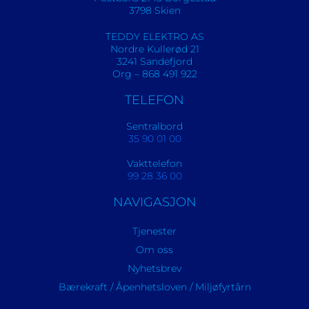
3798 Skien
TEDDY ELEKTRO AS
Nordre Kullerød 21
3241 Sandefjord
Org – 868 491 922
TELEFON
Sentralbord
35 90 01 00
Vakttelefon
99 28 36 00
NAVIGASJON
Tjenester
Om oss
Nyhetsbrev
Bærekraft / Åpenhetsloven / Miljøfyrtårn