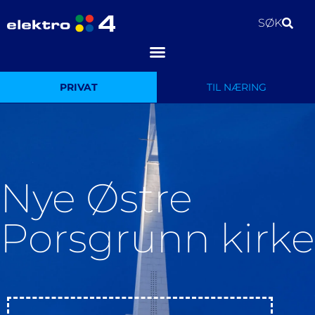
SØK
PRIVAT
TIL NÆRING
Nye Østre
Porsgrunn kirke