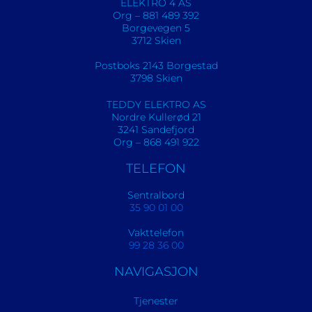
ELEKTRO 4 AS
Org – 881 489 392
Borgevegen 5
3712 Skien
Postboks 2143 Borgestad
3798 Skien
TEDDY ELEKTRO AS
Nordre Kullerød 21
3241 Sandefjord
Org – 868 491 922
TELEFON
Sentralbord
35 90 01 00
Vakttelefon
99 28 36 00
NAVIGASJON
Tjenester