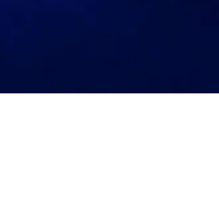
Riktig lys til riktig
stemning
Funksjoner som automatisering og
justering av lysstyrke kan gjøre en
hverdag enklere og ikke minst