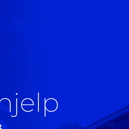
thjelp
t