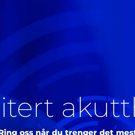
itert akut
Ring oss når du trenger det mes