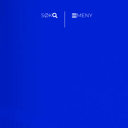
SØK
MENY