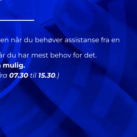
lden når du behøver assistanse fra en
 når du har mest behov for det.
m mulig.
fra
07.30
til
15.30
.)