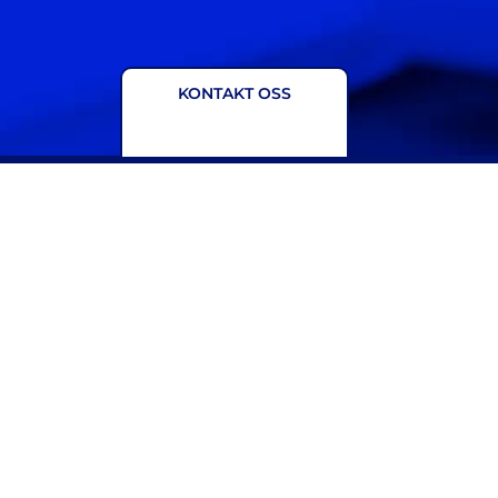
KONTAKT OSS
NAVIGASJON
Tjenester
Om oss
Nyhetsbrev
Bærekraft / Åpenhetsloven /
Miljøfyrtårn